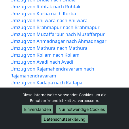
Umzug von Rohtak nach Rohtak
Umzug von Korba nach Korba
Umzug von Bhilwara nach Bhilwara
Umzug von Brahmapur nach Brahmapur
Umzug von Muzaffarpur nach Muzaffarpur
Umzug von Ahmadnagar nach Ahmadnagar
Umzug von Mathura nach Mathura
Umzug von Kollam nach Kollam
Umzug von Avadi nach Avadi
Umzug von Rajamahendravaram nach
Rajamahendravaram
Umzug von Kadapa nach Kadapa
Umzug von Kamarhati nach Kamarhati
Diese Internetseite verwendet Cookies um die
Umzug von Bilaspur nach Bilaspur
Benutzerfreundlichkeit zu verbessern.
Umzug von Shahjahanpur nach Shahjahanpur
Einverstanden
Nur notwendige Cookies
Umzug von Vijayapura nach Vijayapura
Umzug von Rampur nach Rampur
Datenschutzerklärung
Umzug von Shivamogga nach Shivamogga