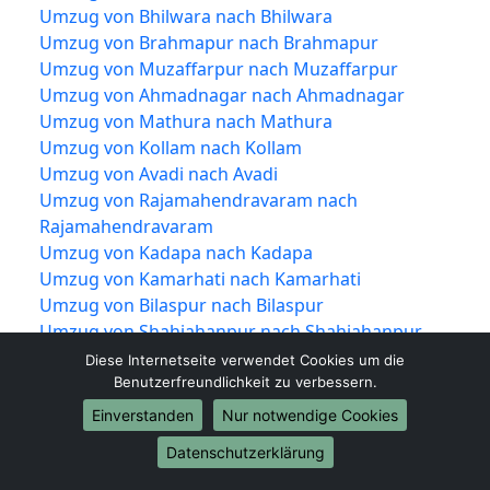
Umzug von Bhilwara nach Bhilwara
Umzug von Brahmapur nach Brahmapur
Umzug von Muzaffarpur nach Muzaffarpur
Umzug von Ahmadnagar nach Ahmadnagar
Umzug von Mathura nach Mathura
Umzug von Kollam nach Kollam
Umzug von Avadi nach Avadi
Umzug von Rajamahendravaram nach
Rajamahendravaram
Umzug von Kadapa nach Kadapa
Umzug von Kamarhati nach Kamarhati
Umzug von Bilaspur nach Bilaspur
Umzug von Shahjahanpur nach Shahjahanpur
Umzug von Vijayapura nach Vijayapura
Diese Internetseite verwendet Cookies um die
Umzug von Rampur nach Rampur
Benutzerfreundlichkeit zu verbessern.
Umzug von Shivamogga nach Shivamogga
Einverstanden
Nur notwendige Cookies
Umzug von Chandrapur nach Chandrapur
Datenschutzerklärung
Umzug von Junagadh nach Junagadh
Umzug von Thrissur nach Thrissur