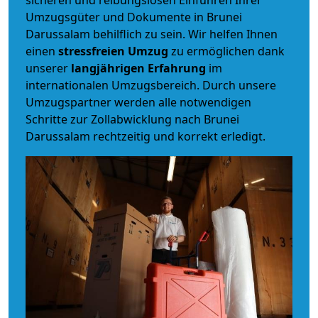
Umzugsgüter und Dokumente in Brunei
Darussalam behilflich zu sein.
Wir helfen Ihnen
einen
stressfreien Umzug
zu ermöglichen dank
unserer
langjährigen Erfahrung
im
internationalen Umzugsbereich. Durch unsere
Umzugspartner werden alle notwendigen
Schritte zur Zollabwicklung nach Brunei
Darussalam rechtzeitig und korrekt erledigt.