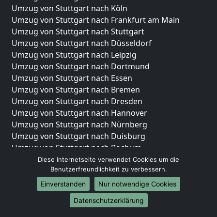
Umzug von Stuttgart nach Köln
Umzug von Stuttgart nach Frankfurt am Main
Umzug von Stuttgart nach Stuttgart
Umzug von Stuttgart nach Düsseldorf
Umzug von Stuttgart nach Leipzig
Umzug von Stuttgart nach Dortmund
Umzug von Stuttgart nach Essen
Umzug von Stuttgart nach Bremen
Umzug von Stuttgart nach Dresden
Umzug von Stuttgart nach Hannover
Umzug von Stuttgart nach Nürnberg
Umzug von Stuttgart nach Duisburg
Umzug von Stuttgart nach Bochum
Umzug von Stuttgart nach Wuppertal
Diese Internetseite verwendet Cookies um die
Benutzerfreundlichkeit zu verbessern.
Umzug von Stuttgart nach Bielefeld
Umzug von Stuttgart nach Bonn
Einverstanden
Nur notwendige Cookies
Umzug von Stuttgart nach Münster
Datenschutzerklärung
Internationale-Umzüge