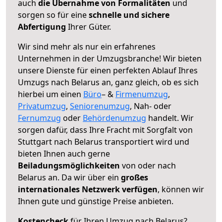
auch
die Übernahme von Formalitäten
und
sorgen so für eine
schnelle und sichere
Abfertigung
Ihrer Güter.
Wir sind mehr als nur ein erfahrenes
Unternehmen in der Umzugsbranche! Wir bieten
unsere Dienste für einen perfekten Ablauf Ihres
Umzugs nach Belarus an, ganz gleich, ob es sich
hierbei um einen
Büro
– &
Firmenumzug
,
Privatumzug
,
Seniorenumzug
, Nah- oder
Fernumzug
oder
Behördenumzug
handelt. Wir
sorgen dafür, dass Ihre Fracht mit Sorgfalt von
Stuttgart nach Belarus transportiert wird und
bieten Ihnen auch gerne
Beiladungsmöglichkeiten
von oder nach
Belarus an. Da wir über ein
großes
internationales Netzwerk verfügen
, können wir
Ihnen gute und günstige Preise anbieten.
Kostencheck
für Ihren Umzug nach Belarus?