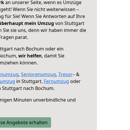
erk
an unserer Seite, wenn es Umzüge
geht! Wenn Sie nicht weiterwissen –
ng für Sie! Wenn Sie Antworten auf Ihre
 überhaupt mein Umzug
von Stuttgart
Sie sie uns, denn wir haben immer die
Fragen parat.
ttgart nach Bochum oder ein
 Bochum,
wir helfen
, damit Sie
umziehen können.
enumzug
,
Seniorenumzug
,
Tresor
– &
numzug
in Stuttgart,
Fernumzug
oder
 Stuttgart nach Bochum.
nigen Minuten unverbindliche und
se Angebote erhalten