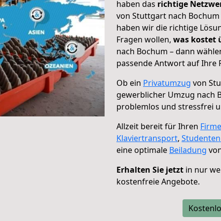
haben das
richtige Netzw
von Stuttgart nach Bochum 
haben wir die richtige Lösu
Fragen wollen,
was kostet
nach Bochum – dann wählen 
passende Antwort auf Ihre 
Ob ein
Privatumzug
von Stu
gewerblicher Umzug nach
problemlos und stressfrei 
Allzeit bereit für Ihren
Firm
Klaviertransport
,
Studente
eine optimale
Beiladung
von
Erhalten Sie jetzt
in nur we
kostenfreie Angebote.
Kostenlo