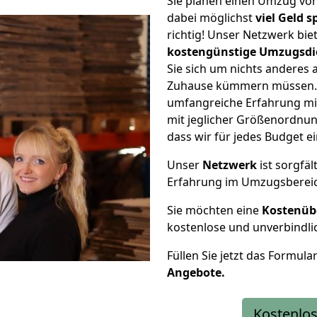
Sie planen einen Umzug vo
dabei möglichst
viel Geld 
richtig! Unser Netzwerk bi
kostengünstige Umzugsdi
Sie sich um nichts anderes 
Zuhause kümmern müssen. W
umfangreiche Erfahrung m
mit jeglicher Größenordnun
dass wir für jedes Budget 
Unser
Netzwerk
ist sorgfäl
Erfahrung im Umzugsberei
Sie möchten eine
Kostenüb
kostenlose und unverbindli
Füllen Sie jetzt das Formula
Angebote.
Kostenlos