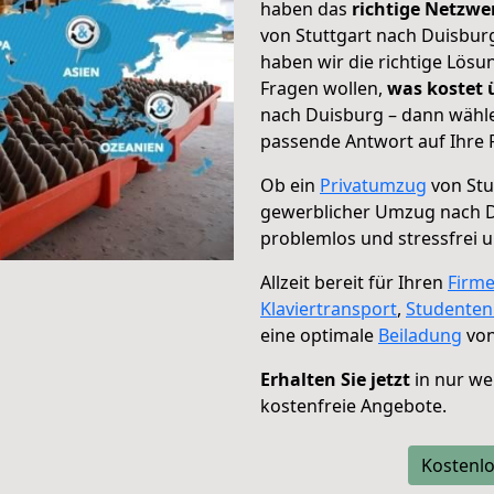
haben das
richtige Netzw
von Stuttgart nach Duisburg
haben wir die richtige Lösu
Fragen wollen,
was kostet
nach Duisburg – dann wähle
passende Antwort auf Ihre 
Ob ein
Privatumzug
von Stu
gewerblicher Umzug nach 
problemlos und stressfrei 
Allzeit bereit für Ihren
Firm
Klaviertransport
,
Studente
eine optimale
Beiladung
von
Erhalten Sie jetzt
in nur we
kostenfreie Angebote.
Kostenlo