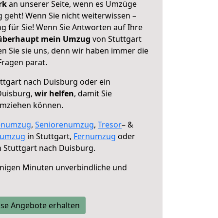
erk
an unserer Seite, wenn es Umzüge
 geht! Wenn Sie nicht weiterwissen –
ng für Sie! Wenn Sie Antworten auf Ihre
 überhaupt mein Umzug
von Stuttgart
n Sie sie uns, denn wir haben immer die
Fragen parat.
ttgart nach Duisburg oder ein
Duisburg,
wir helfen
, damit Sie
umziehen können.
enumzug
,
Seniorenumzug
,
Tresor
– &
numzug
in Stuttgart,
Fernumzug
oder
 Stuttgart nach Duisburg.
nigen Minuten unverbindliche und
se Angebote erhalten