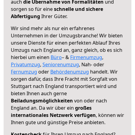
auch
die Übernahme von Formalitäten
und
sorgen so für eine
schnelle und sichere
Abfertigung
Ihrer Güter.
Wir sind mehr als nur ein erfahrenes
Unternehmen in der Umzugsbranche! Wir bieten
unsere Dienste für einen perfekten Ablauf Ihres
Umzugs nach England an, ganz gleich, ob es sich
hierbei um einen
Büro
– &
Firmenumzug
,
Privatumzug
,
Seniorenumzug
, Nah- oder
Fernumzug
oder
Behördenumzug
handelt. Wir
sorgen dafür, dass Ihre Fracht mit Sorgfalt von
Stuttgart nach England transportiert wird und
bieten Ihnen auch gerne
Beiladungsmöglichkeiten
von oder nach
England an. Da wir über ein
großes
internationales Netzwerk verfügen
, können wir
Ihnen gute und günstige Preise anbieten.
Kostencheck
für Ihren Umzug nach England?