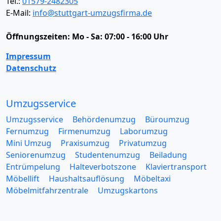
Tel.:
01579-2482305
E-Mail:
info@stuttgart-umzugsfirma.de
Öffnungszeiten:
Mo - Sa: 07:00 - 16:00 Uhr
Impressum
Datenschutz
Umzugsservice
Umzugsservice
Behördenumzug
Büroumzug
Fernumzug
Firmenumzug
Laborumzug
Mini Umzug
Praxisumzug
Privatumzug
Seniorenumzug
Studentenumzug
Beiladung
Entrümpelung
Halteverbotszone
Klaviertransport
Möbellift
Haushaltsauflösung
Möbeltaxi
Möbelmitfahrzentrale
Umzugskartons