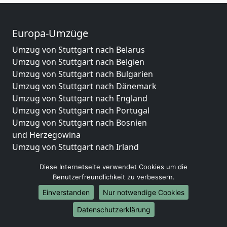
Europa-Umzüge
Umzug von Stuttgart nach Belarus
Umzug von Stuttgart nach Belgien
Umzug von Stuttgart nach Bulgarien
Umzug von Stuttgart nach Dänemark
Umzug von Stuttgart nach England
Umzug von Stuttgart nach Portugal
Umzug von Stuttgart nach Bosnien
und Herzegowina
Umzug von Stuttgart nach Irland
Umzug von Stuttgart nach Lettland
Diese Internetseite verwendet Cookies um die
Umzug von Stuttgart nach Zypern
Benutzerfreundlichkeit zu verbessern.
Umzug von Stuttgart nach Kroatien
Einverstanden
Nur notwendige Cookies
Umzug von Stuttgart nach Estland
Umzug von Stuttgart nach Finnland
Datenschutzerklärung
Umzug von Stuttgart nach Frankreich