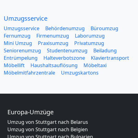
Umzugsservice
Umzugsservice
Behördenumzug
Büroumzug
Fernumzug
Firmenumzug
Laborumzug
Mini Umzug
Praxisumzug
Privatumzug
Seniorenumzug
Studentenumzug
Beiladung
Entrümpelung
Halteverbotszone
Klaviertransport
Möbellift
Haushaltsauflösung
Möbeltaxi
Möbelmitfahrzentrale
Umzugskartons
Europa-Umzüge
Umzug von Stuttgart nach Belarus
Umzug von Stuttgart nach Belgien
Umzug von Stuttgart nach Bulgarien