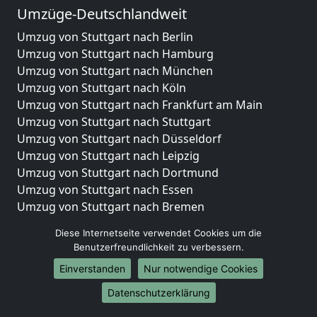
Umzüge-Deutschlandweit
Umzug von Stuttgart nach Berlin
Umzug von Stuttgart nach Hamburg
Umzug von Stuttgart nach München
Umzug von Stuttgart nach Köln
Umzug von Stuttgart nach Frankfurt am Main
Umzug von Stuttgart nach Stuttgart
Umzug von Stuttgart nach Düsseldorf
Umzug von Stuttgart nach Leipzig
Umzug von Stuttgart nach Dortmund
Umzug von Stuttgart nach Essen
Umzug von Stuttgart nach Bremen
Umzug von Stuttgart nach Dresden
Diese Internetseite verwendet Cookies um die
Umzug von Stuttgart nach Hannover
Benutzerfreundlichkeit zu verbessern.
Umzug von Stuttgart nach Nürnberg
Einverstanden
Nur notwendige Cookies
Umzug von Stuttgart nach Duisburg
Umzug von Stuttgart nach Bochum
Datenschutzerklärung
Umzug von Stuttgart nach Wuppertal