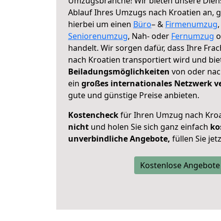
Umzugsbranche! Wir bieten unsere Diens
Ablauf Ihres Umzugs nach Kroatien an, ga
hierbei um einen
Büro
– &
Firmenumzug
Seniorenumzug
, Nah- oder
Fernumzug
o
handelt. Wir sorgen dafür, dass Ihre Frac
nach Kroatien transportiert wird und bi
Beiladungsmöglichkeiten
von oder nach
ein
großes internationales Netzwerk v
gute und günstige Preise anbieten.
Kostencheck
für Ihren Umzug nach Kro
nicht
und holen Sie sich ganz einfach
ko
unverbindliche Angebote,
füllen Sie je
Kostenlose Angebote