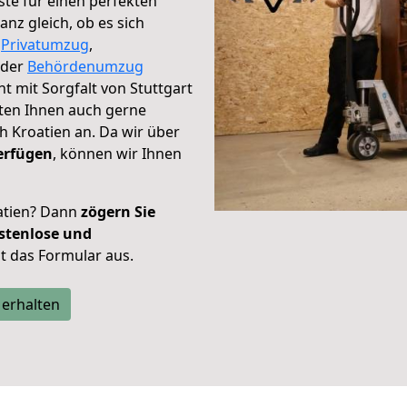
te für einen perfekten
nz gleich, ob es sich
,
Privatumzug
,
der
Behördenumzug
ht mit Sorgfalt von Stuttgart
eten Ihnen auch gerne
 Kroatien an. Da wir über
erfügen
, können wir Ihnen
atien? Dann
zögern Sie
stenlose und
tzt das Formular aus.
 erhalten