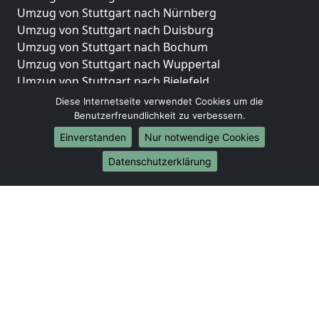
Umzug von Stuttgart nach Nürnberg
Umzug von Stuttgart nach Duisburg
Umzug von Stuttgart nach Bochum
Umzug von Stuttgart nach Wuppertal
Umzug von Stuttgart nach Bielefeld
Umzug von Stuttgart nach Bonn
Diese Internetseite verwendet Cookies um die
Umzug von Stuttgart nach Münster
Benutzerfreundlichkeit zu verbessern.
Einverstanden
Nur notwendige Cookies
Internationale-Umzüge
Datenschutzerklärung
Umzug von Stuttgart nach Brasilien
Umzug von Stuttgart nach Brunei Darussalam
Umzug von Stuttgart nach Burkina Faso
Umzug von Stuttgart nach Burundi
Umzug von Stuttgart nach Chile
Umzug von Stuttgart nach China
Umzug von Stuttgart nach Cookinseln
Umzug von Stuttgart nach Costa Rica
Umzug von Stuttgart nach Curaçao