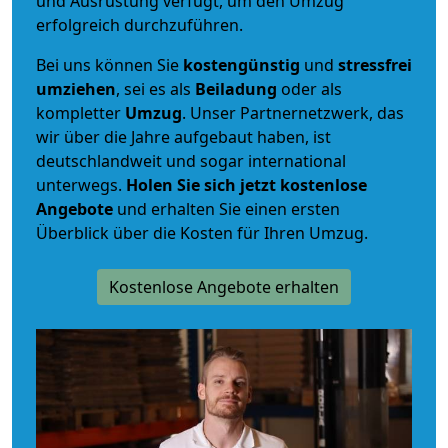
und Ausrüstung verfügt, um den Umzug
erfolgreich durchzuführen.
Bei uns können Sie
kostengünstig
und
stressfrei
umziehen
, sei es als
Beiladung
oder als
kompletter
Umzug
. Unser Partnernetzwerk, das
wir über die Jahre aufgebaut haben, ist
deutschlandweit und sogar international
unterwegs.
Holen Sie sich jetzt kostenlose
Angebote
und erhalten Sie einen ersten
Überblick über die Kosten für Ihren Umzug.
Kostenlose Angebote erhalten