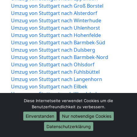
Umzug von Stuttgart nach Groß Borstel
Umzug von Stuttgart nach Alsterdorf
Umzug von Stuttgart nach Winterhude
Umzug von Stuttgart nach Uhlenhorst
Umzug von Stuttgart nach Hohenfelde
Umzug von Stuttgart nach Barmbek-Süd
Umzug von Stuttgart nach Dulsberg
Umzug von Stuttgart nach Barmbek-Nord
Umzug von Stuttgart nach Ohlsdorf
Umzug von Stuttgart nach Fuhlsbüttel
Umzug von Stuttgart nach Langenhorn
Umzug von Stuttgart nach Eilbek
Umzug von Stuttgart nach Wandsbek
Umzug von Stuttgart nach Marienthal
Diese Internetseite verwendet Cookies um die
Benutzerfreundlichkeit zu verbessern.
Umzug von Stuttgart nach Jenfeld
Umzug von Stuttgart nach Tonndorf
Einverstanden
Nur notwendige Cookies
Umzug von Stuttgart nach Farmsen-Berne
Datenschutzerklärung
Umzug von Stuttgart nach Bramfeld