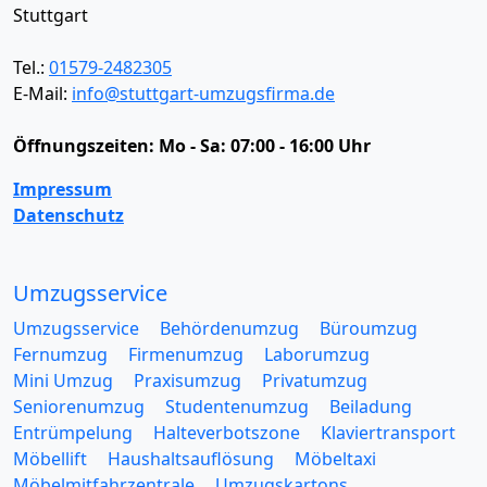
Stuttgart
Tel.:
01579-2482305
E-Mail:
info@stuttgart-umzugsfirma.de
Öffnungszeiten:
Mo - Sa: 07:00 - 16:00 Uhr
Impressum
Datenschutz
Umzugsservice
Umzugsservice
Behördenumzug
Büroumzug
Fernumzug
Firmenumzug
Laborumzug
Mini Umzug
Praxisumzug
Privatumzug
Seniorenumzug
Studentenumzug
Beiladung
Entrümpelung
Halteverbotszone
Klaviertransport
Möbellift
Haushaltsauflösung
Möbeltaxi
Möbelmitfahrzentrale
Umzugskartons