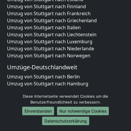
Umzug von Stuttgart nach Finnland
Umzug von Stuttgart nach Frankreich
Umzug von Stuttgart nach Griechenland
Umzug von Stuttgart nach Italien
Umzug von Stuttgart nach Liechtenstein
Umzug von Stuttgart nach Luxemburg
Umzug von Stuttgart nach Niederlande
Umzug von Stuttgart nach Norwegen
Umzüge-Deutschlandweit
Umzug von Stuttgart nach Berlin
Umzug von Stuttgart nach Hamburg
Umzug von Stuttgart nach München
Diese Internetseite verwendet Cookies um die
Umzug von Stuttgart nach Köln
Benutzerfreundlichkeit zu verbessern.
Umzug von Stuttgart nach Frankfurt am Main
Umzug von Stuttgart nach Stuttgart
Einverstanden
Nur notwendige Cookies
Umzug von Stuttgart nach Düsseldorf
Datenschutzerklärung
Umzug von Stuttgart nach Leipzig