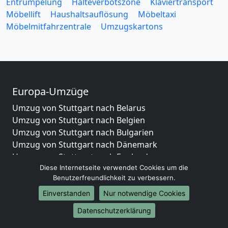
Entrümpelung
Halteverbotszone
Klaviertransport
Möbellift
Haushaltsauflösung
Möbeltaxi
Möbelmitfahrzentrale
Umzugskartons
Europa-Umzüge
Umzug von Stuttgart nach Belarus
Umzug von Stuttgart nach Belgien
Umzug von Stuttgart nach Bulgarien
Umzug von Stuttgart nach Dänemark
Umzug von Stuttgart nach England
Diese Internetseite verwendet Cookies um die
Umzug von Stuttgart nach Portugal
Benutzerfreundlichkeit zu verbessern.
Umzug von Stuttgart nach Bosnien
und Herzegowina
Einverstanden
Nur notwendige Cookies
Umzug von Stuttgart nach Irland
Datenschutzerklärung
Umzug von Stuttgart nach Lettland