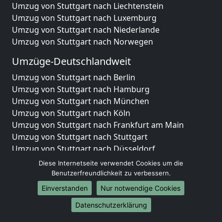
Umzug von Stuttgart nach Liechtenstein
Umzug von Stuttgart nach Luxemburg
Umzug von Stuttgart nach Niederlande
Umzug von Stuttgart nach Norwegen
Umzüge-Deutschlandweit
Umzug von Stuttgart nach Berlin
Umzug von Stuttgart nach Hamburg
Umzug von Stuttgart nach München
Umzug von Stuttgart nach Köln
Umzug von Stuttgart nach Frankfurt am Main
Umzug von Stuttgart nach Stuttgart
Umzug von Stuttgart nach Düsseldorf
Umzug von Stuttgart nach Leipzig
Diese Internetseite verwendet Cookies um die
Umzug von Stuttgart nach Dortmund
Benutzerfreundlichkeit zu verbessern.
Umzug von Stuttgart nach Essen
Einverstanden
Nur notwendige Cookies
Umzug von Stuttgart nach Bremen
Datenschutzerklärung
Umzug von Stuttgart nach Dresden
Umzug von Stuttgart nach Hannover