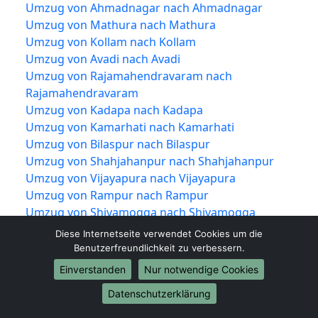
Umzug von Ahmadnagar nach Ahmadnagar
Umzug von Mathura nach Mathura
Umzug von Kollam nach Kollam
Umzug von Avadi nach Avadi
Umzug von Rajamahendravaram nach
Rajamahendravaram
Umzug von Kadapa nach Kadapa
Umzug von Kamarhati nach Kamarhati
Umzug von Bilaspur nach Bilaspur
Umzug von Shahjahanpur nach Shahjahanpur
Umzug von Vijayapura nach Vijayapura
Umzug von Rampur nach Rampur
Umzug von Shivamogga nach Shivamogga
Umzug von Chandrapur nach Chandrapur
Diese Internetseite verwendet Cookies um die
Umzug von Junagadh nach Junagadh
Benutzerfreundlichkeit zu verbessern.
Umzug von Thrissur nach Thrissur
Einverstanden
Nur notwendige Cookies
Umzug von Alwar nach Alwar
Datenschutzerklärung
Umzug von Bardhaman nach Bardhaman
Umzug von Kulti nach Kulti