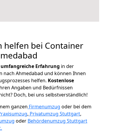
 helfen bei Container
Ahmedabad
r
umfangreiche Erfahrung
in der
n nach Ahmedabad und können Ihnen
ugsprozesses helfen.
K
ostenlose
 Ihren Angaben und Bedürfnissen
icht? Doch, bei uns selbstverständlich!
einem ganzen
Firmenumzug
oder bei dem
Praxisumzug
,
Privatumzug Stuttgart
,
numzug
oder
Behördenumzug Stuttgart
.