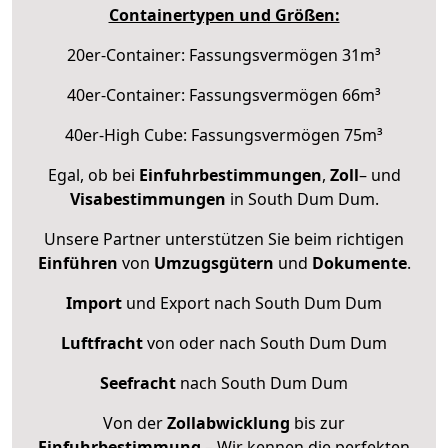
Containertypen und Größen:
20er-Container: Fassungsvermögen 31m³
40er-Container: Fassungsvermögen 66m³
40er-High Cube: Fassungsvermögen 75m³
Egal, ob bei
Einfuhrbestimmungen
,
Zoll
– und
Visabestimmungen
in South Dum Dum.
Unsere Partner unterstützen Sie beim richtigen
Einführen
von
Umzugsgütern
und
Dokumente
.
Import
und Export nach South Dum Dum
Luftfracht
von oder nach South Dum Dum
Seefracht
nach South Dum Dum
Von der
Zollabwicklung
bis zur
Einfuhrbestimmung
– Wir kennen die perfekten