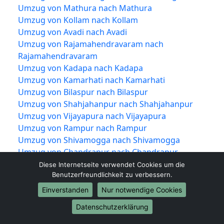
Umzug von Mathura nach Mathura
Umzug von Kollam nach Kollam
Umzug von Avadi nach Avadi
Umzug von Rajamahendravaram nach
Rajamahendravaram
Umzug von Kadapa nach Kadapa
Umzug von Kamarhati nach Kamarhati
Umzug von Bilaspur nach Bilaspur
Umzug von Shahjahanpur nach Shahjahanpur
Umzug von Vijayapura nach Vijayapura
Umzug von Rampur nach Rampur
Umzug von Shivamogga nach Shivamogga
Umzug von Chandrapur nach Chandrapur
Umzug von Junagadh nach Junagadh
Diese Internetseite verwendet Cookies um die
Benutzerfreundlichkeit zu verbessern.
Umzug von Thrissur nach Thrissur
Umzug von Alwar nach Alwar
Einverstanden
Nur notwendige Cookies
Umzug von Bardhaman nach Bardhaman
Datenschutzerklärung
Umzug von Kulti nach Kulti