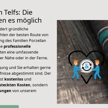
 Telfs: Die
n es möglich
rdert gründliche
hlen der besten Route von
ung des Familien Porzellan
ine
professionelle
eten eine umfassende
er Nähe oder in der Ferne.
gung und Sie erhalten gerne
rfnisse abgestimmt sind. Der
ist
kostenlos
und
steckten Kosten
, sondern
tungen
von unserem