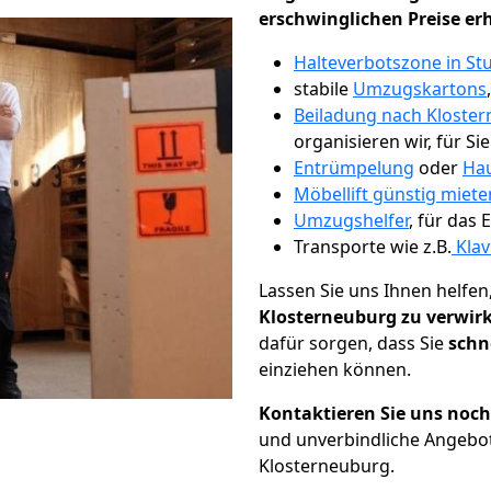
erschwinglichen Preise er
Halteverbotszone in Stu
stabile
Umzugskartons
Beiladung nach Kloste
organisieren wir, für Si
Entrümpelung
oder
Hau
Möbellift günstig miete
Umzugshelfer
, für das
Transporte wie z.B.
Klav
Lassen Sie uns Ihnen helfen
Klosterneuburg zu verwir
dafür sorgen, dass Sie
schn
einziehen können.
Kontaktieren Sie uns noc
und unverbindliche Angebo
Klosterneuburg.