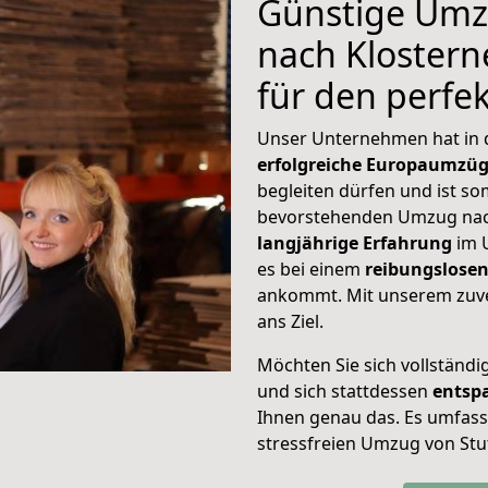
Günstige Umz
nach Klostern
für den perf
Unser Unternehmen hat in
erfolgreiche Europaumzü
begleiten dürfen und ist so
bevorstehenden Umzug nac
langjährige Erfahrung
im 
es bei einem
reibungslosen
ankommt. Mit unserem zuve
ans Ziel.
Möchten Sie sich vollständ
und sich stattdessen
entsp
Ihnen genau das. Es umfasst 
stressfreien Umzug von Stu