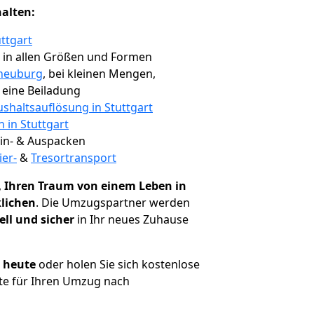
halten:
ttgart
, in allen Größen und Formen
rneuburg
, bei kleinen Mengen,
e eine Beiladung
shaltsauflösung in Stuttgart
n in Stuttgart
 Ein- & Auspacken
ier-
&
Tresortransport
,
Ihren Traum von einem Leben in
klichen
. Die Umzugspartner werden
ell und sicher
in Ihr neues Zuhause
h heute
oder holen Sie sich kostenlose
te für Ihren Umzug nach