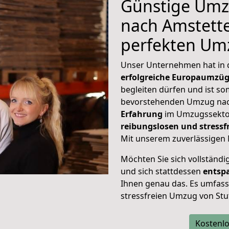
Günstige Umz
nach Amstette
perfekten Um
Unser Unternehmen hat in
erfolgreiche Europaumzü
begleiten dürfen und ist so
bevorstehenden Umzug nac
Erfahrung
im Umzugssektor
reibungslosen und stress
Mit unserem zuverlässigen 
Möchten Sie sich vollständ
und sich stattdessen
entsp
Ihnen genau das. Es umfasst 
stressfreien Umzug von Stu
Kostenlo