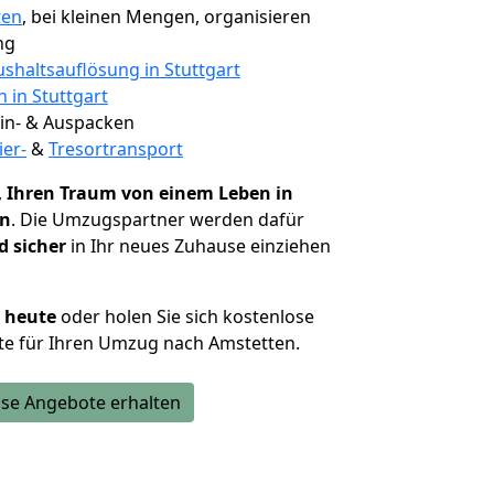
ten
, bei kleinen Mengen, organisieren
ng
shaltsauflösung in Stuttgart
n in Stuttgart
 Ein- & Auspacken
ier-
&
Tresortransport
,
Ihren Traum von einem Leben in
en
. Die Umzugspartner werden dafür
d sicher
in Ihr neues Zuhause einziehen
h heute
oder holen Sie sich kostenlose
te für Ihren Umzug nach Amstetten.
se Angebote erhalten