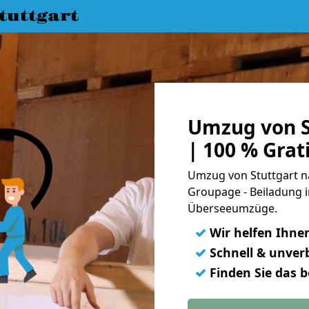
uttgart
Umzug von S
| 100 % Gra
Umzug von Stuttgart na
Groupage - Beiladung i
Überseeumzüge.
✓
Wir helfen Ihne
✓
Schnell & unverb
✓
Finden Sie das 