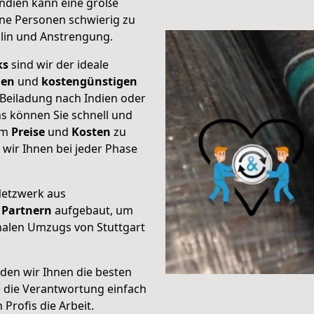
Indien kann eine große
ene Personen schwierig zu
plin und Anstrengung.
ks
sind wir der ideale
ien
und
kostengünstigen
 Beiladung nach Indien oder
s können Sie schnell und
um
Preise
und
Kosten
zu
s wir Ihnen bei jeder Phase
Netzwerk aus
Partnern
aufgebaut, um
nalen Umzugs von Stuttgart
den wir Ihnen die besten
e die Verantwortung einfach
Profis die Arbeit.