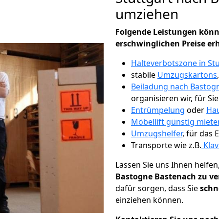
umziehen
Folgende Leistungen könn
erschwinglichen Preise er
Halteverbotszone in Stu
stabile
Umzugskartons
Beiladung nach Bastog
organisieren wir, für Si
Entrümpelung
oder
Hau
Möbellift günstig miete
Umzugshelfer
, für das
Transporte wie z.B.
Klav
Lassen Sie uns Ihnen helfen
Bastogne Bastenach zu ve
dafür sorgen, dass Sie
schn
einziehen können.