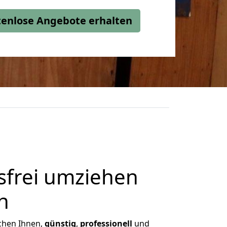
stenlose Angebote erhalten
frei umziehen
h
ichen Ihnen,
günstig
,
professionell
und