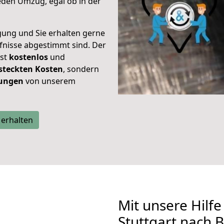
eden Umzug, egal ob in der
gung und Sie erhalten gerne
rfnisse abgestimmt sind. Der
ist
kostenlos
und
steckten Kosten
, sondern
tungen
von unserem
 erhalten
Mit unsere Hilfe
Stuttgart nach 