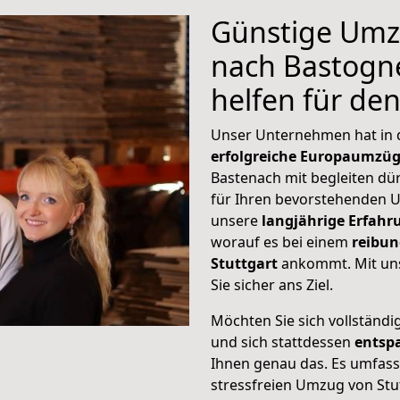
Günstige Umz
nach Bastogne
helfen für de
Unser Unternehmen hat in
erfolgreiche Europaumzü
Bastenach mit begleiten dür
für Ihren bevorstehenden 
unsere
langjährige Erfahr
worauf es bei einem
reibun
Stuttgart
ankommt. Mit un
Sie sicher ans Ziel.
Möchten Sie sich vollständ
und sich stattdessen
entsp
Ihnen genau das. Es umfasst 
stressfreien Umzug von Stu