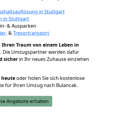
shaltsauflösung in Stuttgart
n in Stuttgart
 Ein- & Auspacken
ier-
&
Tresortransport
,
Ihren Traum von einem Leben in
n
. Die Umzugspartner werden dafür
d sicher
in Ihr neues Zuhause einziehen
h heute
oder holen Sie sich kostenlose
te für Ihren Umzug nach Bulancak.
se Angebote erhalten