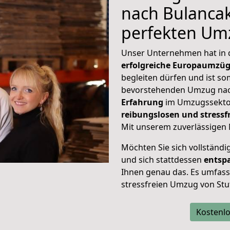
nach Bulancak
perfekten Um
Unser Unternehmen hat in
erfolgreiche Europaumzü
begleiten dürfen und ist so
bevorstehenden Umzug nac
Erfahrung
im Umzugssektor
reibungslosen und stress
Mit unserem zuverlässigen 
Möchten Sie sich vollständ
und sich stattdessen
entsp
Ihnen genau das. Es umfasst 
stressfreien Umzug von Stu
Kostenlo