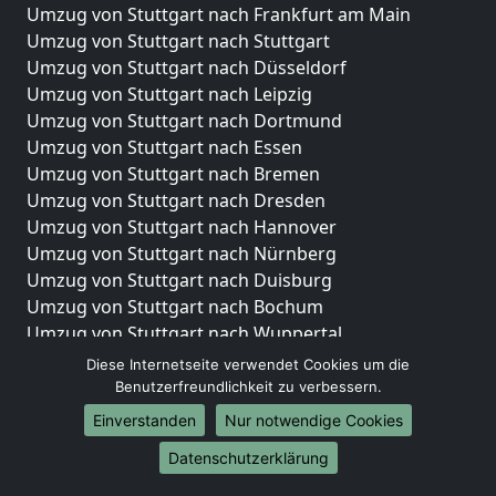
Umzug von Stuttgart nach Frankfurt am Main
Umzug von Stuttgart nach Stuttgart
Umzug von Stuttgart nach Düsseldorf
Umzug von Stuttgart nach Leipzig
Umzug von Stuttgart nach Dortmund
Umzug von Stuttgart nach Essen
Umzug von Stuttgart nach Bremen
Umzug von Stuttgart nach Dresden
Umzug von Stuttgart nach Hannover
Umzug von Stuttgart nach Nürnberg
Umzug von Stuttgart nach Duisburg
Umzug von Stuttgart nach Bochum
Umzug von Stuttgart nach Wuppertal
Umzug von Stuttgart nach Bielefeld
Diese Internetseite verwendet Cookies um die
Umzug von Stuttgart nach Bonn
Benutzerfreundlichkeit zu verbessern.
Umzug von Stuttgart nach Münster
Einverstanden
Nur notwendige Cookies
Internationale-Umzüge
Datenschutzerklärung
Umzug von Stuttgart nach Brasilien