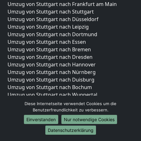
Umzug von Stuttgart nach Frankfurt am Main
Umzug von Stuttgart nach Stuttgart
Umzug von Stuttgart nach Düsseldorf
Umzug von Stuttgart nach Leipzig
Umzug von Stuttgart nach Dortmund
Umzug von Stuttgart nach Essen
Umzug von Stuttgart nach Bremen
Umzug von Stuttgart nach Dresden
Umzug von Stuttgart nach Hannover
Umzug von Stuttgart nach Nürnberg
Umzug von Stuttgart nach Duisburg
Umzug von Stuttgart nach Bochum
Umzug von Stuttgart nach Wuppertal
Umzug von Stuttgart nach Bielefeld
Diese Internetseite verwendet Cookies um die
Umzug von Stuttgart nach Bonn
Benutzerfreundlichkeit zu verbessern.
Umzug von Stuttgart nach Münster
Einverstanden
Nur notwendige Cookies
Internationale-Umzüge
Datenschutzerklärung
Umzug von Stuttgart nach Brasilien