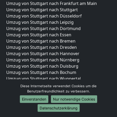
Umzug von Stuttgart nach Frankfurt am Main
Umzug von Stuttgart nach Stuttgart
Umzug von Stuttgart nach Düsseldorf
Umzug von Stuttgart nach Leipzig
Umzug von Stuttgart nach Dortmund
Umzug von Stuttgart nach Essen
Umzug von Stuttgart nach Bremen
Umzug von Stuttgart nach Dresden
Umzug von Stuttgart nach Hannover
Umzug von Stuttgart nach Nürnberg
Umzug von Stuttgart nach Duisburg
Umzug von Stuttgart nach Bochum
Umzug von Stuttgart nach Wuppertal
Umzug von Stuttgart nach Bielefeld
Diese Internetseite verwendet Cookies um die
Umzug von Stuttgart nach Bonn
Benutzerfreundlichkeit zu verbessern.
Umzug von Stuttgart nach Münster
Einverstanden
Nur notwendige Cookies
Internationale-Umzüge
Datenschutzerklärung
Umzug von Stuttgart nach Brasilien