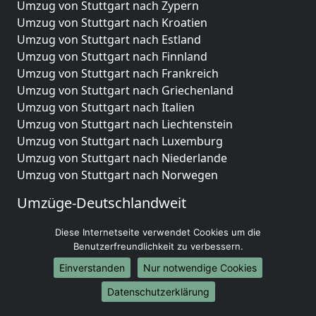
Umzug von Stuttgart nach Zypern
Umzug von Stuttgart nach Kroatien
Umzug von Stuttgart nach Estland
Umzug von Stuttgart nach Finnland
Umzug von Stuttgart nach Frankreich
Umzug von Stuttgart nach Griechenland
Umzug von Stuttgart nach Italien
Umzug von Stuttgart nach Liechtenstein
Umzug von Stuttgart nach Luxemburg
Umzug von Stuttgart nach Niederlande
Umzug von Stuttgart nach Norwegen
Umzüge-Deutschlandweit
Umzug von Stuttgart nach Berlin
Diese Internetseite verwendet Cookies um die
Umzug von Stuttgart nach Hamburg
Benutzerfreundlichkeit zu verbessern.
Umzug von Stuttgart nach München
Einverstanden
Nur notwendige Cookies
Umzug von Stuttgart nach Köln
Datenschutzerklärung
Umzug von Stuttgart nach Frankfurt am Main
Umzug von Stuttgart nach Stuttgart