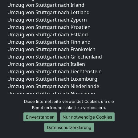
Umzug von Stuttgart nach Irland
Umzug von Stuttgart nach Lettland
Umzug von Stuttgart nach Zypern
Umzug von Stuttgart nach Kroatien
Umzug von Stuttgart nach Estland
Umzug von Stuttgart nach Finnland
Umzug von Stuttgart nach Frankreich
Umzug von Stuttgart nach Griechenland
Umzug von Stuttgart nach Italien
Umzug von Stuttgart nach Liechtenstein
Umzug von Stuttgart nach Luxemburg
Umzug von Stuttgart nach Niederlande
Umzug von Stuttgart nach Norwegen
Diese Internetseite verwendet Cookies um die
Umzüge-Deutschlandweit
Benutzerfreundlichkeit zu verbessern.
Umzug von Stuttgart nach Berlin
Einverstanden
Nur notwendige Cookies
Umzug von Stuttgart nach Hamburg
Datenschutzerklärung
Umzug von Stuttgart nach München