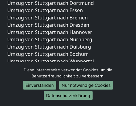
Umzug von Stuttgart nach Dortmund
Umzug von Stuttgart nach Essen
Umzug von Stuttgart nach Bremen
Umzug von Stuttgart nach Dresden
Umzug von Stuttgart nach Hannover
Umzug von Stuttgart nach Nürnberg
Umzug von Stuttgart nach Duisburg
Umzug von Stuttgart nach Bochum
Umzug von Stuttgart nach Wuppertal
Umzug von Stuttgart nach Bielefeld
Diese Internetseite verwendet Cookies um die
Umzug von Stuttgart nach Bonn
Benutzerfreundlichkeit zu verbessern.
Umzug von Stuttgart nach Münster
Einverstanden
Nur notwendige Cookies
Internationale-Umzüge
Datenschutzerklärung
Umzug von Stuttgart nach Brasilien
Umzug von Stuttgart nach Brunei Darussalam
Umzug von Stuttgart nach Burkina Faso
Umzug von Stuttgart nach Burundi
Umzug von Stuttgart nach Chile