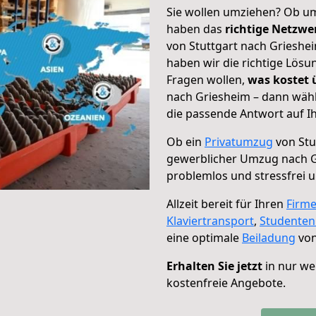
Sie wollen umziehen? Ob um
haben das
richtige Netzw
von Stuttgart nach Grieshei
haben wir die richtige Lösu
Fragen wollen,
was kostet
nach Griesheim – dann wähl
die passende Antwort auf Ih
Ob ein
Privatumzug
von Stu
gewerblicher Umzug nach 
problemlos und stressfrei 
Allzeit bereit für Ihren
Firm
Klaviertransport
,
Studente
eine optimale
Beiladung
von
Erhalten Sie jetzt
in nur we
kostenfreie Angebote.