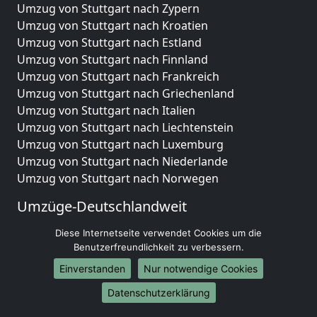
Umzug von Stuttgart nach Zypern
Umzug von Stuttgart nach Kroatien
Umzug von Stuttgart nach Estland
Umzug von Stuttgart nach Finnland
Umzug von Stuttgart nach Frankreich
Umzug von Stuttgart nach Griechenland
Umzug von Stuttgart nach Italien
Umzug von Stuttgart nach Liechtenstein
Umzug von Stuttgart nach Luxemburg
Umzug von Stuttgart nach Niederlande
Umzug von Stuttgart nach Norwegen
Umzüge-Deutschlandweit
Umzug von Stuttgart nach Berlin
Diese Internetseite verwendet Cookies um die
Umzug von Stuttgart nach Hamburg
Benutzerfreundlichkeit zu verbessern.
Umzug von Stuttgart nach München
Einverstanden
Nur notwendige Cookies
Umzug von Stuttgart nach Köln
Datenschutzerklärung
Umzug von Stuttgart nach Frankfurt am Main
Umzug von Stuttgart nach Stuttgart