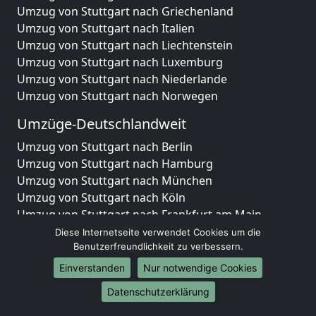
Umzug von Stuttgart nach Griechenland
Umzug von Stuttgart nach Italien
Umzug von Stuttgart nach Liechtenstein
Umzug von Stuttgart nach Luxemburg
Umzug von Stuttgart nach Niederlande
Umzug von Stuttgart nach Norwegen
Umzüge-Deutschlandweit
Umzug von Stuttgart nach Berlin
Umzug von Stuttgart nach Hamburg
Umzug von Stuttgart nach München
Umzug von Stuttgart nach Köln
Umzug von Stuttgart nach Frankfurt am Main
Umzug von Stuttgart nach Stuttgart
Diese Internetseite verwendet Cookies um die
Benutzerfreundlichkeit zu verbessern.
Umzug von Stuttgart nach Düsseldorf
Umzug von Stuttgart nach Leipzig
Einverstanden
Nur notwendige Cookies
Umzug von Stuttgart nach Dortmund
Datenschutzerklärung
Umzug von Stuttgart nach Essen