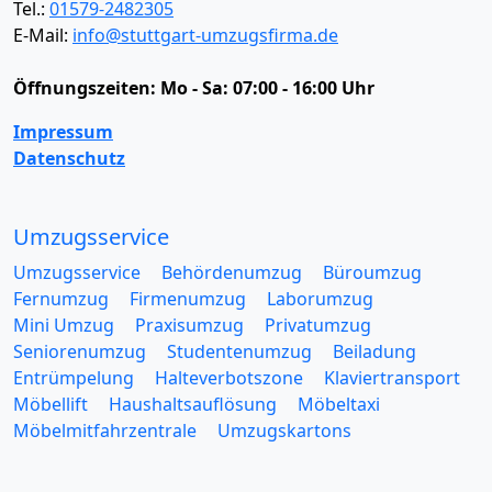
Tel.:
01579-2482305
E-Mail:
info@stuttgart-umzugsfirma.de
Öffnungszeiten:
Mo - Sa: 07:00 - 16:00 Uhr
Impressum
Datenschutz
Umzugsservice
Umzugsservice
Behördenumzug
Büroumzug
Fernumzug
Firmenumzug
Laborumzug
Mini Umzug
Praxisumzug
Privatumzug
Seniorenumzug
Studentenumzug
Beiladung
Entrümpelung
Halteverbotszone
Klaviertransport
Möbellift
Haushaltsauflösung
Möbeltaxi
Möbelmitfahrzentrale
Umzugskartons