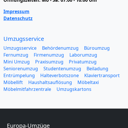
Öffnungszeiten:
Mo - Sa: 07:00 - 16:00 Uhr
Impressum
Datenschutz
Umzugsservice
Umzugsservice
Behördenumzug
Büroumzug
Fernumzug
Firmenumzug
Laborumzug
Mini Umzug
Praxisumzug
Privatumzug
Seniorenumzug
Studentenumzug
Beiladung
Entrümpelung
Halteverbotszone
Klaviertransport
Möbellift
Haushaltsauflösung
Möbeltaxi
Möbelmitfahrzentrale
Umzugskartons
Europa-Umzüge