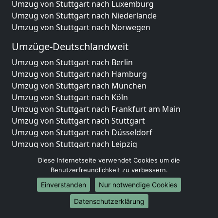
Umzug von Stuttgart nach Luxemburg
Umzug von Stuttgart nach Niederlande
Umzug von Stuttgart nach Norwegen
Umzüge-Deutschlandweit
Umzug von Stuttgart nach Berlin
Umzug von Stuttgart nach Hamburg
Umzug von Stuttgart nach München
Umzug von Stuttgart nach Köln
Umzug von Stuttgart nach Frankfurt am Main
Umzug von Stuttgart nach Stuttgart
Umzug von Stuttgart nach Düsseldorf
Umzug von Stuttgart nach Leipzig
Umzug von Stuttgart nach Dortmund
Diese Internetseite verwendet Cookies um die
Umzug von Stuttgart nach Essen
Benutzerfreundlichkeit zu verbessern.
Umzug von Stuttgart nach Bremen
Einverstanden
Nur notwendige Cookies
Umzug von Stuttgart nach Dresden
Datenschutzerklärung
Umzug von Stuttgart nach Hannover
Umzug von Stuttgart nach Nürnberg