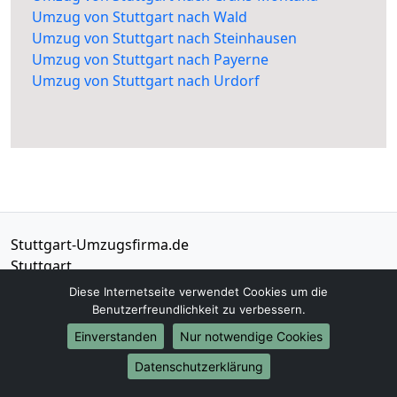
Umzug von Stuttgart nach Wald
Umzug von Stuttgart nach Steinhausen
Umzug von Stuttgart nach Payerne
Umzug von Stuttgart nach Urdorf
Stuttgart-Umzugsfirma.de
Stuttgart
Diese Internetseite verwendet Cookies um die
Tel.:
01579-2482305
Benutzerfreundlichkeit zu verbessern.
E-Mail:
info@stuttgart-umzugsfirma.de
Einverstanden
Nur notwendige Cookies
Datenschutzerklärung
Öffnungszeiten:
Mo - Sa: 07:00 - 16:00 Uhr