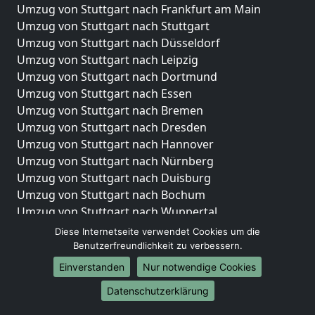
Umzug von Stuttgart nach Frankfurt am Main
Umzug von Stuttgart nach Stuttgart
Umzug von Stuttgart nach Düsseldorf
Umzug von Stuttgart nach Leipzig
Umzug von Stuttgart nach Dortmund
Umzug von Stuttgart nach Essen
Umzug von Stuttgart nach Bremen
Umzug von Stuttgart nach Dresden
Umzug von Stuttgart nach Hannover
Umzug von Stuttgart nach Nürnberg
Umzug von Stuttgart nach Duisburg
Umzug von Stuttgart nach Bochum
Umzug von Stuttgart nach Wuppertal
Umzug von Stuttgart nach Bielefeld
Diese Internetseite verwendet Cookies um die
Umzug von Stuttgart nach Bonn
Benutzerfreundlichkeit zu verbessern.
Umzug von Stuttgart nach Münster
Einverstanden
Nur notwendige Cookies
Internationale-Umzüge
Datenschutzerklärung
Umzug von Stuttgart nach Brasilien