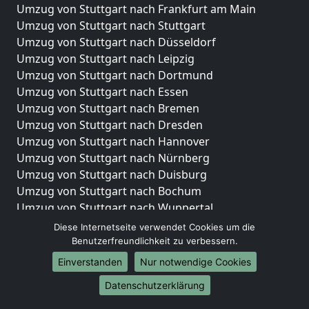
Umzug von Stuttgart nach Frankfurt am Main
Umzug von Stuttgart nach Stuttgart
Umzug von Stuttgart nach Düsseldorf
Umzug von Stuttgart nach Leipzig
Umzug von Stuttgart nach Dortmund
Umzug von Stuttgart nach Essen
Umzug von Stuttgart nach Bremen
Umzug von Stuttgart nach Dresden
Umzug von Stuttgart nach Hannover
Umzug von Stuttgart nach Nürnberg
Umzug von Stuttgart nach Duisburg
Umzug von Stuttgart nach Bochum
Umzug von Stuttgart nach Wuppertal
Umzug von Stuttgart nach Bielefeld
Diese Internetseite verwendet Cookies um die
Umzug von Stuttgart nach Bonn
Benutzerfreundlichkeit zu verbessern.
Umzug von Stuttgart nach Münster
Einverstanden
Nur notwendige Cookies
Internationale-Umzüge
Datenschutzerklärung
Umzug von Stuttgart nach Brasilien