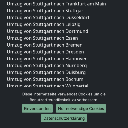
Umzug von Stuttgart nach Frankfurt am Main
Umzug von Stuttgart nach Stuttgart
Umzug von Stuttgart nach Düsseldorf
Umzug von Stuttgart nach Leipzig
Umzug von Stuttgart nach Dortmund
Umzug von Stuttgart nach Essen
Umzug von Stuttgart nach Bremen
Umzug von Stuttgart nach Dresden
Umzug von Stuttgart nach Hannover
Umzug von Stuttgart nach Nürnberg
Umzug von Stuttgart nach Duisburg
Umzug von Stuttgart nach Bochum
Umzug von Stuttgart nach Wuppertal
Umzug von Stuttgart nach Bielefeld
Diese Internetseite verwendet Cookies um die
Umzug von Stuttgart nach Bonn
Benutzerfreundlichkeit zu verbessern.
Umzug von Stuttgart nach Münster
Einverstanden
Nur notwendige Cookies
Internationale-Umzüge
Datenschutzerklärung
Umzug von Stuttgart nach Brasilien