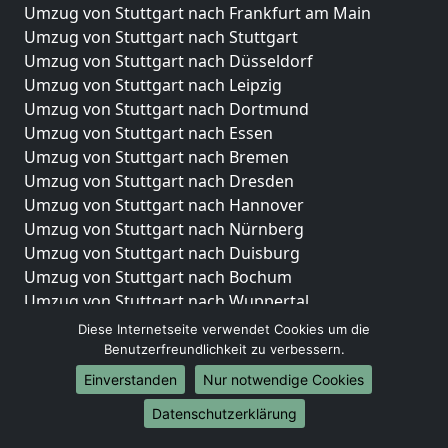
Umzug von Stuttgart nach Frankfurt am Main
Umzug von Stuttgart nach Stuttgart
Umzug von Stuttgart nach Düsseldorf
Umzug von Stuttgart nach Leipzig
Umzug von Stuttgart nach Dortmund
Umzug von Stuttgart nach Essen
Umzug von Stuttgart nach Bremen
Umzug von Stuttgart nach Dresden
Umzug von Stuttgart nach Hannover
Umzug von Stuttgart nach Nürnberg
Umzug von Stuttgart nach Duisburg
Umzug von Stuttgart nach Bochum
Umzug von Stuttgart nach Wuppertal
Umzug von Stuttgart nach Bielefeld
Diese Internetseite verwendet Cookies um die
Umzug von Stuttgart nach Bonn
Benutzerfreundlichkeit zu verbessern.
Umzug von Stuttgart nach Münster
Einverstanden
Nur notwendige Cookies
Internationale-Umzüge
Datenschutzerklärung
Umzug von Stuttgart nach Brasilien