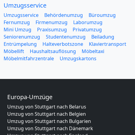
Umzugsservice
Umzugsservice
Behördenumzug
Büroumzug
Fernumzug
Firmenumzug
Laborumzug
Mini Umzug
Praxisumzug
Privatumzug
Seniorenumzug
Studentenumzug
Beiladung
Entrümpelung
Halteverbotszone
Klaviertransport
Möbellift
Haushaltsauflösung
Möbeltaxi
Möbelmitfahrzentrale
Umzugskartons
Europa-Umzüge
Umzug von Stuttgart nach Belarus
Umzug von Stuttgart nach Belgien
Umzug von Stuttgart nach Bulgarien
Umzug von Stuttgart nach Dänemark