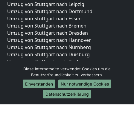
Umzug von Stuttgart nach Leipzig
Umzug von Stuttgart nach Dortmund
Umzug von Stuttgart nach Essen
Umzug von Stuttgart nach Bremen
Umzug von Stuttgart nach Dresden
Umzug von Stuttgart nach Hannover
Umzug von Stuttgart nach Nürnberg
Umzug von Stuttgart nach Duisburg
Umzug von Stuttgart nach Bochum
Umzug von Stuttgart nach Wuppertal
Diese Internetseite verwendet Cookies um die
Benutzerfreundlichkeit zu verbessern.
Umzug von Stuttgart nach Bielefeld
Umzug von Stuttgart nach Bonn
Einverstanden
Nur notwendige Cookies
Umzug von Stuttgart nach Münster
Datenschutzerklärung
Internationale-Umzüge
Umzug von Stuttgart nach Brasilien
Umzug von Stuttgart nach Brunei Darussalam
Umzug von Stuttgart nach Burkina Faso
Umzug von Stuttgart nach Burundi