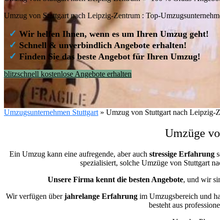
Umzug von Stuttgart nach Leipzig-Zentrum : Top-Umzugsunternehm
✓
Wir helfen Ihnen, wenn es um Ihren Umzug geht!
✓
Schnell & unverbindlich Angebote erhalten!
✓
Finden Sie das beste Angebot für Ihren Umzug!
blitzschnell kostenlose Angebote erhalten
Umzugsunternehmen Stuttgart
»
Umzug von Stuttgart nach Leipzig-
Umzüge von
Ein Umzug kann eine aufregende, aber auch
stressige
Erfahrung
s
spezialisiert, solche Umzüge von Stuttgart
Unsere Firma kennt die besten Angebote
, und wir s
Wir verfügen über
jahrelange Erfahrung
im Umzugsbereich und hab
besteht aus professione