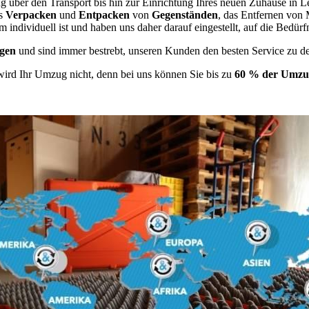
g über den Transport bis hin zur Einrichtung Ihres neuen Zuhause in L
as
Verpacken
und
Entpacken
von
Gegenständen
, das Entfernen von
 individuell ist und haben uns daher darauf eingestellt, auf die Bed
gen
und sind immer bestrebt, unseren Kunden den besten Service zu d
wird Ihr Umzug nicht, denn bei uns können Sie bis zu
60 % der Umzug