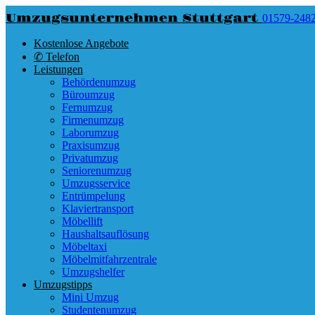
Umzugsunternehmen Stuttgart
01579-248
Kostenlose Angebote
✆ Telefon
Leistungen
Behördenumzug
Büroumzug
Fernumzug
Firmenumzug
Laborumzug
Praxisumzug
Privatumzug
Seniorenumzug
Umzugsservice
Entrümpelung
Klaviertransport
Möbellift
Haushaltsauflösung
Möbeltaxi
Möbelmitfahrzentrale
Umzugshelfer
Umzugstipps
Mini Umzug
Studentenumzug