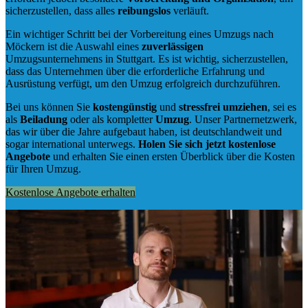
sicherzustellen, dass alles
reibungslos
verläuft.
Ein wichtiger Schritt bei der Vorbereitung eines Umzugs nach
Möckern ist die Auswahl eines
zuverlässigen
Umzugsunternehmens in Stuttgart. Es ist wichtig, sicherzustellen,
dass das Unternehmen über die erforderliche Erfahrung und
Ausrüstung verfügt, um den Umzug erfolgreich durchzuführen.
Bei uns können Sie
kostengünstig
und
stressfrei
umziehen
, sei es
als
Beiladung
oder als kompletter
Umzug
. Unser Partnernetzwerk,
das wir über die Jahre aufgebaut haben, ist deutschlandweit und
sogar international unterwegs.
Holen Sie sich jetzt kostenlose
Angebote
und erhalten Sie einen ersten Überblick über die Kosten
für Ihren Umzug.
Kostenlose Angebote erhalten