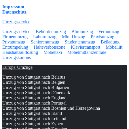
Impressum
Datenschutz
Umzugsservice
Umzugsservice
Behördenumzug
Büroumzug
Fernumzug
Firmenumzug
Laborumzug
Mini Umzug
Praxisumzug
Privatumzug
Seniorenumzug
Studentenumzug
Beiladung
Entrümpelung
Halteverbotszone
Klaviertransport
Möbellift
Haushaltsauflösung
Möbeltaxi
Möbelmitfahrzentrale
Umzugskartons
Europa-Umzüge
Umzug von Stuttgart nach Belarus
Umzug von Stuttgart nach Belgien
Umzug von Stuttgart nach Bulgarien
Umzug von Stuttgart nach Dänemark
Umzug von Stuttgart nach England
Umzug von Stuttgart nach Portugal
Umzug von Stuttgart nach Bosnien und Herzegowina
Umzug von Stuttgart nach Irland
Umzug von Stuttgart nach Lettland
Umzug von Stuttgart nach Zypern
Umzug von Stuttgart nach Kroatien