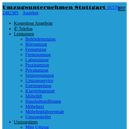
Umzugsunternehmen Stuttgart
01579-
2482305
Angebot
Kostenlose Angebote
✆ Telefon
Leistungen
Behördenumzug
Büroumzug
Fernumzug
Firmenumzug
Laborumzug
Praxisumzug
Privatumzug
Seniorenumzug
Umzugsservice
Entrümpelung
Klaviertransport
Möbellift
Haushaltsauflösung
Möbeltaxi
Möbelmitfahrzentrale
Umzugshelfer
Umzugstipps
Mini Umzug