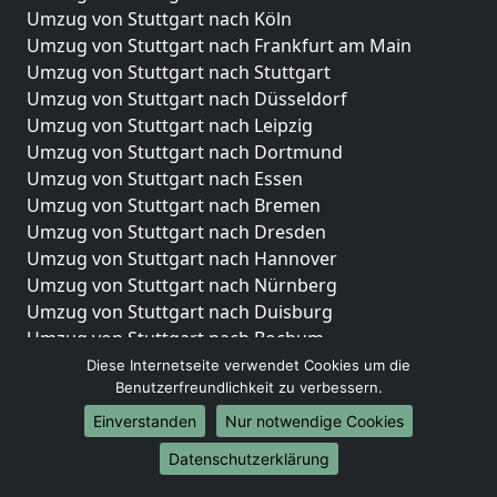
Umzug von Stuttgart nach Köln
Umzug von Stuttgart nach Frankfurt am Main
Umzug von Stuttgart nach Stuttgart
Umzug von Stuttgart nach Düsseldorf
Umzug von Stuttgart nach Leipzig
Umzug von Stuttgart nach Dortmund
Umzug von Stuttgart nach Essen
Umzug von Stuttgart nach Bremen
Umzug von Stuttgart nach Dresden
Umzug von Stuttgart nach Hannover
Umzug von Stuttgart nach Nürnberg
Umzug von Stuttgart nach Duisburg
Umzug von Stuttgart nach Bochum
Umzug von Stuttgart nach Wuppertal
Diese Internetseite verwendet Cookies um die
Benutzerfreundlichkeit zu verbessern.
Umzug von Stuttgart nach Bielefeld
Umzug von Stuttgart nach Bonn
Einverstanden
Nur notwendige Cookies
Umzug von Stuttgart nach Münster
Datenschutzerklärung
Internationale-Umzüge