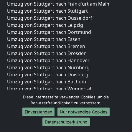
Umzug von Stuttgart nach Frankfurt am Main
Umzug von Stuttgart nach Stuttgart
Umzug von Stuttgart nach Düsseldorf
Umzug von Stuttgart nach Leipzig
Umzug von Stuttgart nach Dortmund
Umzug von Stuttgart nach Essen
Umzug von Stuttgart nach Bremen
Umzug von Stuttgart nach Dresden
Umzug von Stuttgart nach Hannover
Umzug von Stuttgart nach Nürnberg
Umzug von Stuttgart nach Duisburg
Umzug von Stuttgart nach Bochum
Umzug von Stuttgart nach Wuppertal
Umzug von Stuttgart nach Bielefeld
Diese Internetseite verwendet Cookies um die
Umzug von Stuttgart nach Bonn
Benutzerfreundlichkeit zu verbessern.
Umzug von Stuttgart nach Münster
Einverstanden
Nur notwendige Cookies
Internationale-Umzüge
Datenschutzerklärung
Umzug von Stuttgart nach Brasilien