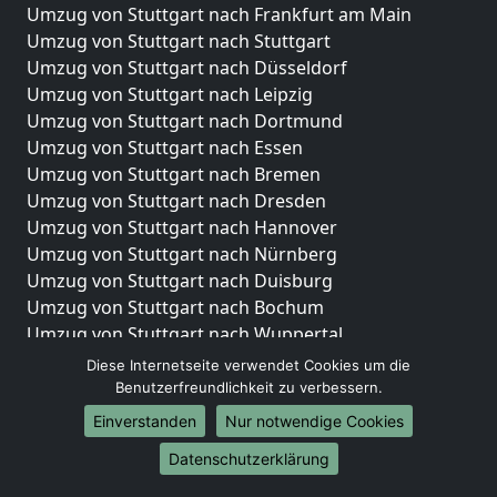
Umzug von Stuttgart nach Frankfurt am Main
Umzug von Stuttgart nach Stuttgart
Umzug von Stuttgart nach Düsseldorf
Umzug von Stuttgart nach Leipzig
Umzug von Stuttgart nach Dortmund
Umzug von Stuttgart nach Essen
Umzug von Stuttgart nach Bremen
Umzug von Stuttgart nach Dresden
Umzug von Stuttgart nach Hannover
Umzug von Stuttgart nach Nürnberg
Umzug von Stuttgart nach Duisburg
Umzug von Stuttgart nach Bochum
Umzug von Stuttgart nach Wuppertal
Umzug von Stuttgart nach Bielefeld
Diese Internetseite verwendet Cookies um die
Umzug von Stuttgart nach Bonn
Benutzerfreundlichkeit zu verbessern.
Umzug von Stuttgart nach Münster
Einverstanden
Nur notwendige Cookies
Internationale-Umzüge
Datenschutzerklärung
Umzug von Stuttgart nach Brasilien