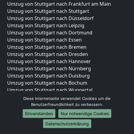
Umzug von Stuttgart nach Frankfurt am Main
Umzug von Stuttgart nach Stuttgart
Umzug von Stuttgart nach Düsseldorf
Umzug von Stuttgart nach Leipzig
Umzug von Stuttgart nach Dortmund
Umzug von Stuttgart nach Essen
Umzug von Stuttgart nach Bremen
Umzug von Stuttgart nach Dresden
Umzug von Stuttgart nach Hannover
Umzug von Stuttgart nach Nürnberg
Umzug von Stuttgart nach Duisburg
Umzug von Stuttgart nach Bochum
Umzug von Stuttgart nach Wuppertal
Umzug von Stuttgart nach Bielefeld
Diese Internetseite verwendet Cookies um die
Umzug von Stuttgart nach Bonn
Benutzerfreundlichkeit zu verbessern.
Umzug von Stuttgart nach Münster
Einverstanden
Nur notwendige Cookies
Internationale-Umzüge
Datenschutzerklärung
Umzug von Stuttgart nach Brasilien