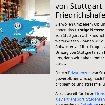
von Stuttgart
Friedrichshaf
Sie wollen umziehen? Ob um
haben das
richtige Netzw
von Stuttgart nach Friedric
weiterwissen – haben wir di
Antworten auf Ihre Fragen 
Umzug
von Stuttgart nach F
uns, denn wir haben immer 
parat.
Ob ein
Privatumzug
von Stu
gewerblicher Umzug nach F
problemlos und stressfrei 
Allzeit bereit für Ihren
Firm
Klaviertransport
,
Studente
eine optimale
Beiladung
von