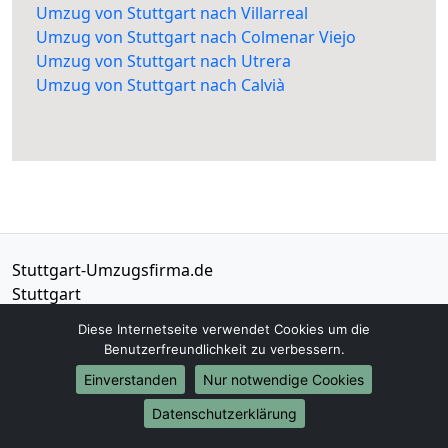
Umzug von Stuttgart nach Villarreal
Umzug von Stuttgart nach Colmenar Viejo
Umzug von Stuttgart nach Utrera
Umzug von Stuttgart nach Calvià
Stuttgart-Umzugsfirma.de
Stuttgart
Diese Internetseite verwendet Cookies um die
Tel.:
01579-2482305
Benutzerfreundlichkeit zu verbessern.
E-Mail:
info@stuttgart-umzugsfirma.de
Einverstanden
Nur notwendige Cookies
Öffnungszeiten:
Mo - Sa: 07:00 - 16:00 Uhr
Datenschutzerklärung