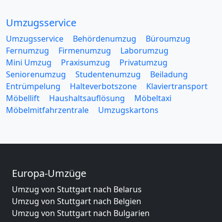
Umzugsservice
Umzugsservice
Behördenumzug
Büroumzug
Fernumzug
Firmenumzug
Laborumzug
Mini Umzug
Praxisumzug
Privatumzug
Seniorenumzug
Studentenumzug
Beiladung
Entrümpelung
Halteverbotszone
Klaviertransport
Möbellift
Haushaltsauflösung
Möbeltaxi
Möbelmitfahrzentrale
Umzugskartons
Europa-Umzüge
Umzug von Stuttgart nach Belarus
Umzug von Stuttgart nach Belgien
Umzug von Stuttgart nach Bulgarien