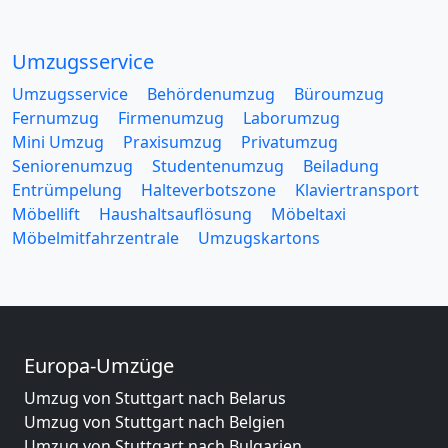
Umzugsservice
Umzugsservice
Behördenumzug
Büroumzug
Fernumzug
Firmenumzug
Laborumzug
Mini Umzug
Praxisumzug
Privatumzug
Seniorenumzug
Studentenumzug
Beiladung
Entrümpelung
Halteverbotszone
Klaviertransport
Möbellift
Haushaltsauflösung
Möbeltaxi
Möbelmitfahrzentrale
Umzugskartons
Europa-Umzüge
Umzug von Stuttgart nach Belarus
Umzug von Stuttgart nach Belgien
Umzug von Stuttgart nach Bulgarien